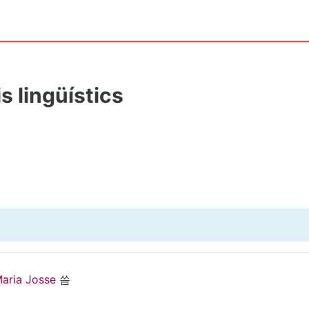
s lingüístics
Maria Josse
씀