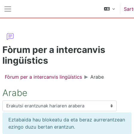
Joan eduki nagusira zuzenean
Sart
Alboko panela
Fòrum per a intercanvis
lingüístics
Fòrum per a intercanvis lingüístics
Arabe
Arabe
Erakusteko modua
Eztabaida hau blokeatu da eta beraz aurrerantzean
ezingo duzu bertan erantzun.