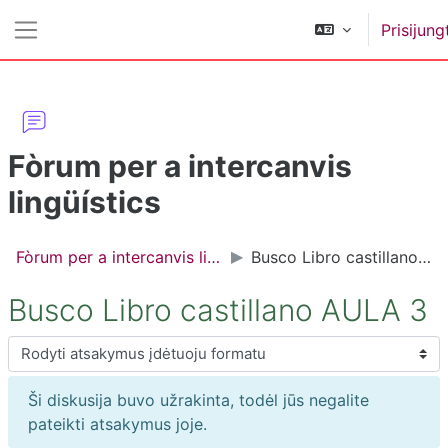
Pereiti į pagrindinį turinį
Prisijung
Šoninis skydelis
Fòrum per a intercanvis
lingüístics
Fòrum per a intercanvis lingüístics
Busco Libro castillano AULA 3
Busco Libro castillano AULA 3
Rodymo režimas
Ši diskusija buvo užrakinta, todėl jūs negalite
pateikti atsakymus joje.