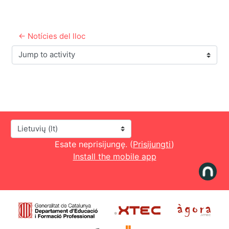
← Notícies del lloc
Jump to activity
Kalba
Esate neprisijungę. (
Prisijungti
)
Install the mobile app