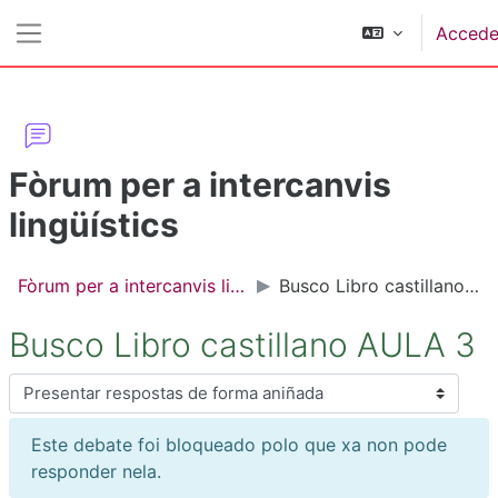
Ir ao contido principal
Accede
Panel lateral
Fòrum per a intercanvis
lingüístics
Fòrum per a intercanvis lingüístics
Busco Libro castillano AULA 3
Busco Libro castillano AULA 3
Modo de presentación
Este debate foi bloqueado polo que xa non pode
responder nela.