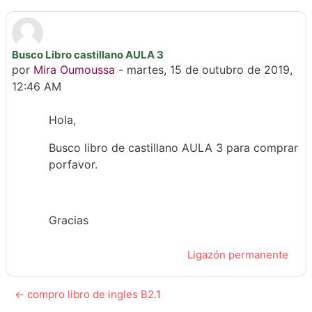
Busco Libro castillano AULA 3
Número de respostas: 0
por
Mira Oumoussa
-
martes, 15 de outubro de 2019,
12:46 AM
Hola,
Busco libro de castillano AULA 3 para comprar
porfavor.
Gracias
Ligazón permanente
← compro libro de ingles B2.1