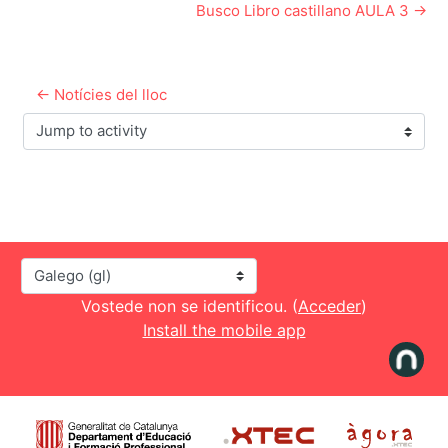
Busco Libro castillano AULA 3 →
← Notícies del lloc
Jump to activity
Idioma
Vostede non se identificou. (
Acceder
)
Install the mobile app