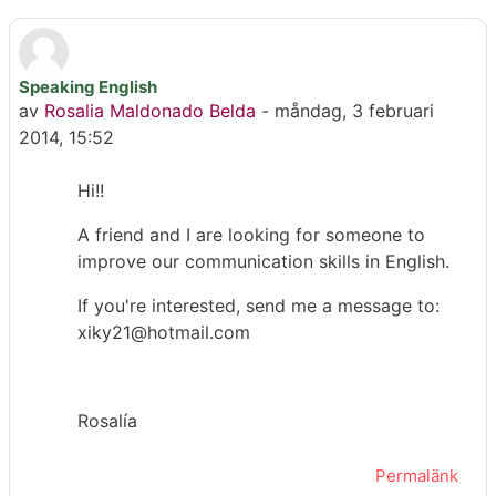
Speaking English
Antal svar: 0
av
Rosalia Maldonado Belda
-
måndag, 3 februari
2014, 15:52
Hi!!
A friend and I are looking for someone to
improve our communication skills in English.
If you're interested, send me a message to:
xiky21@hotmail.com
Rosalía
Permalänk