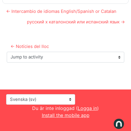
← Intercambio de idiomas English/Spanish or Catalan
русский x каталонский или испанский язык →
← Notícies del lloc
Jump to activity
Språk
Du är inte inloggad (
Logga in
)
Install the mobile app