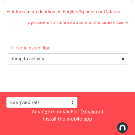
← Intercambio de idiomas English/Spanish or Catalan
русский x каталонский или испанский язык →
← Notícies del lloc
Jump to activity
Γλώσσα
Δεν έχετε συνδεθεί. (
Σύνδεση
)
Install the mobile app