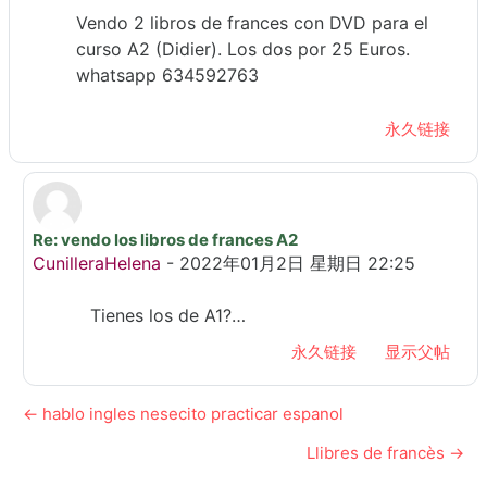
Vendo 2 libros de frances con DVD para el
curso A2 (Didier). Los dos por 25 Euros.
whatsapp 634592763
永久链接
Re: vendo los libros de frances A2
回复YarotskayaElena
CunilleraHelena
-
2022年01月2日 星期日 22:25
Tienes los de A1?…
永久链接
显示父帖
← hablo ingles nesecito practicar espanol
Llibres de francès →