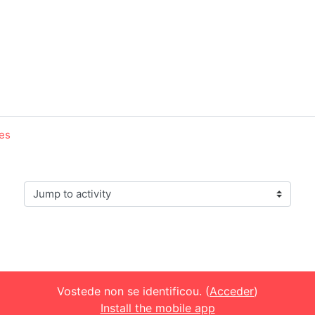
ces
Jump to activity
Vostede non se identificou. (
Acceder
)
Install the mobile app