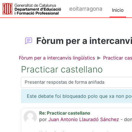
Ir ao contido principal
eoitarragona
Inicio
Fòrum per a intercanvi
Fòrum per a intercanvis lingüístics
Practicar cas
Practicar castellano
Modo de presentación
Este debate foi bloqueado polo que xa non po
Re: Practicar castellano
Número de respostas: 0
por
Juan Antonio Llauradó Sánchez
-
dom