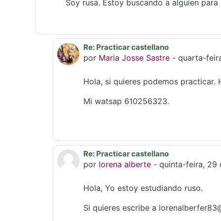
Soy rusa. Estoy buscando a alguien para p
Re: Practicar castellano
Em resposta a 'Madina Kobesova'
por
Maria Josse Sastre
-
quarta-fei
Hola, si quieres podemos practicar. 
Mi watsap 610256323.
Re: Practicar castellano
Em resposta a 'Madina Kobesova'
por
lorena alberte
-
quinta-feira, 2
Hola, Yo estoy estudiando ruso.
Si quieres escribe a lorenalberfer