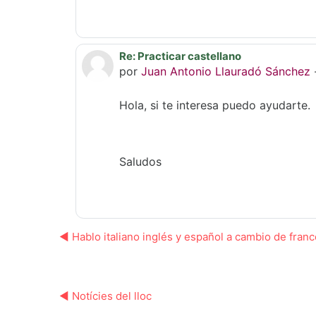
Re: Practicar castellano
Em resposta a 'Madina Kobesova'
por
Juan Antonio Llauradó Sánchez
Hola, si te interesa puedo ayudarte.
Saludos
◀︎ Hablo italiano inglés y español a cambio de fran
◀︎ Notícies del lloc