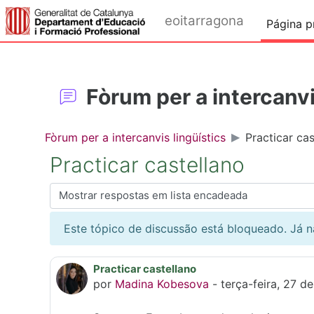
Ir para o conteúdo principal
eoitarragona
Página pr
Fòrum per a intercanvi
Fòrum per a intercanvis lingüístics
Practicar cas
Practicar castellano
Modo de visualização
Este tópico de discussão está bloqueado. Já
Practicar castellano
Número de respostas: 3
por
Madina Kobesova
-
terça-feira, 27 