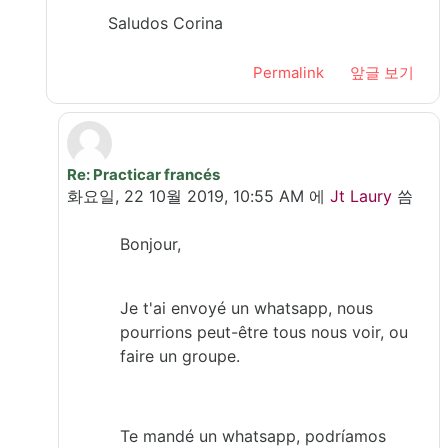
Saludos Corina
Permalink
앞글 보기
Re: Practicar francés
In reply to Voinescu Corina
화요일, 22 10월 2019, 10:55 AM
에
Jt Laury
씀
Bonjour,
Je t'ai envoyé un whatsapp, nous
pourrions peut-être tous nous voir, ou
faire un groupe.
Te mandé un whatsapp, podríamos