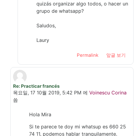
quizás organizar algo todos, o hacer un
grupo de whatsapp?
Saludos,
Laury
Permalink
앞글 보기
Re: Practicar francés
In reply to Oumoussa Mira
목요일, 17 10월 2019, 5:42 PM
에
Voinescu Corina
씀
Hola Mira
Si te parece te doy mi whatsup es 660 25
74 11, podemos hablar tranquilamente.