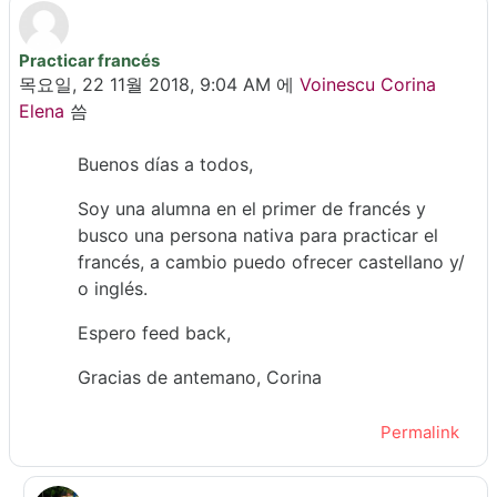
Practicar francés
Number of replies: 9
목요일, 22 11월 2018, 9:04 AM
에
Voinescu Corina
Elena
씀
Buenos días a todos,
Soy una alumna en el primer de francés y
busco una persona nativa para practicar el
francés, a cambio puedo ofrecer castellano y/
o inglés.
Espero feed back,
Gracias de antemano, Corina
Permalink