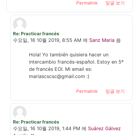
Permalink
앞글 보기
Re: Practicar francés
In reply to Oumoussa Mira
수요일, 16 10월 2019, 8:55 AM
에
Sanz Maria
씀
Hola! Yo también quisiera hacer un
intercambio francés-español. Estoy en 5º
de francés EOI. Mi email es:
mariascscsc@gmail.com :)
Permalink
앞글 보기
Re: Practicar francés
In reply to Oumoussa Mira
수요일, 16 10월 2019, 1:44 PM
에
Suárez Gálvez