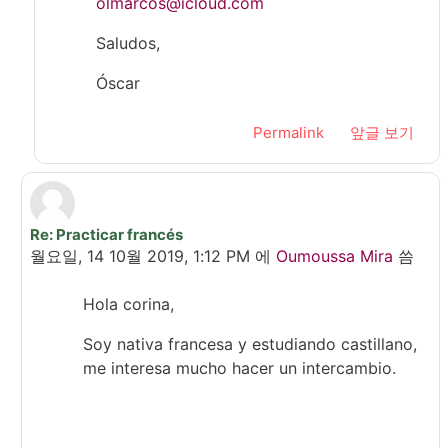
olmarcos@icloud.com
Saludos,
Óscar
Permalink
앞글 보기
Re: Practicar francés
In reply to Voinescu Corina Elena
월요일, 14 10월 2019, 1:12 PM
에
Oumoussa Mira
씀
Hola corina,
Soy nativa francesa y estudiando castillano,
me interesa mucho hacer un intercambio.