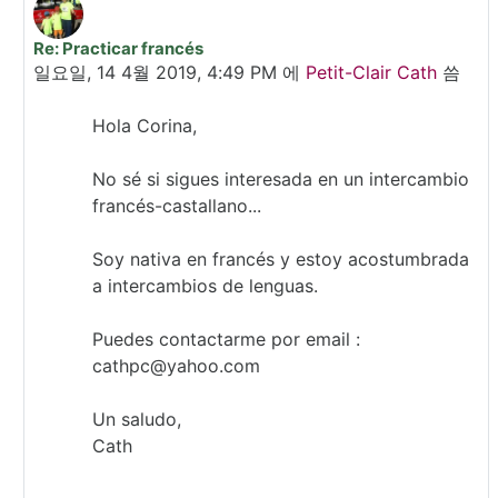
Re: Practicar francés
In reply to Voinescu Corina Elena
일요일, 14 4월 2019, 4:49 PM
에
Petit-Clair Cath
씀
Hola Corina,
No sé si sigues interesada en un intercambio
francés-castallano...
Soy nativa en francés y estoy acostumbrada
a intercambios de lenguas.
Puedes contactarme por email :
cathpc@yahoo.com
Un saludo,
Cath