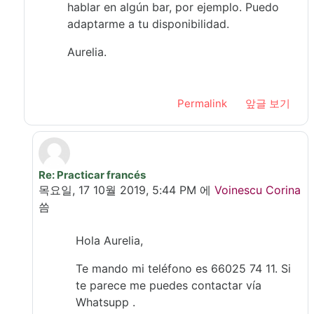
hablar en algún bar, por ejemplo. Puedo
adaptarme a tu disponibilidad.
Aurelia.
Permalink
앞글 보기
Re: Practicar francés
In reply to Suárez Gálvez Aurelia
목요일, 17 10월 2019, 5:44 PM
에
Voinescu Corina
씀
Hola Aurelia,
Te mando mi teléfono es 66025 74 11. Si
te parece me puedes contactar vía
Whatsupp .