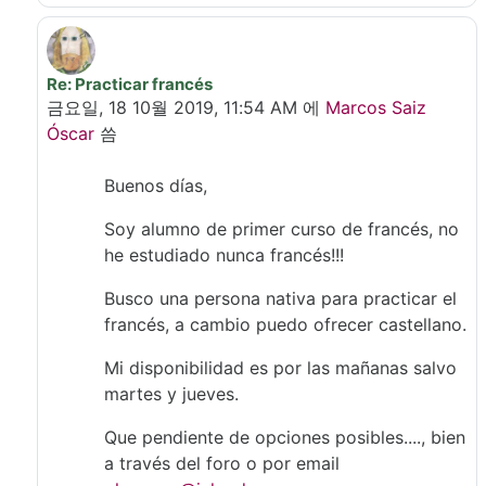
Re: Practicar francés
In reply to Petit-Clair Cath
금요일, 18 10월 2019, 11:54 AM
에
Marcos Saiz
Óscar
씀
Buenos días,
Soy alumno de primer curso de francés, no
he estudiado nunca francés!!!
Busco una persona nativa para practicar el
francés, a cambio puedo ofrecer castellano.
Mi disponibilidad es por las mañanas salvo
martes y jueves.
Que pendiente de opciones posibles...., bien
a través del foro o por email