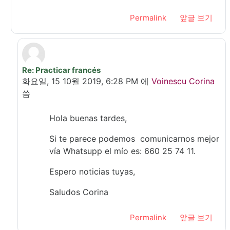
Permalink
앞글 보기
Re: Practicar francés
In reply to Petit-Clair Cath
화요일, 15 10월 2019, 6:28 PM
에
Voinescu Corina
씀
Hola buenas tardes,
Si te parece podemos comunicarnos mejor
vía Whatsupp el mío es: 660 25 74 11.
Espero noticias tuyas,
Saludos Corina
Permalink
앞글 보기