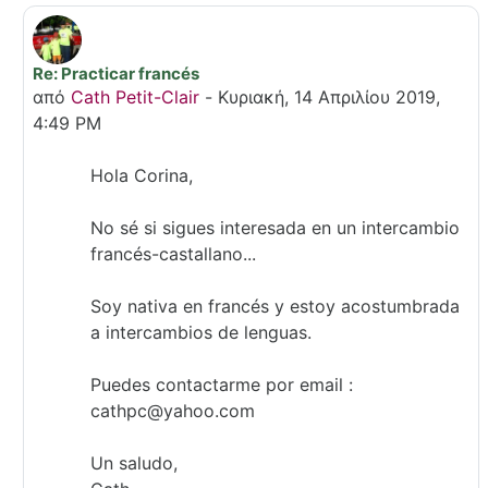
Re: Practicar francés
Σε απάντηση σε Corina Elena Voinescu
από
Cath Petit-Clair
-
Κυριακή, 14 Απριλίου 2019,
4:49 PM
Hola Corina,
No sé si sigues interesada en un intercambio
francés-castallano...
Soy nativa en francés y estoy acostumbrada
a intercambios de lenguas.
Puedes contactarme por email :
cathpc@yahoo.com
Un saludo,