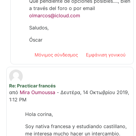
Que pendiente de opciones posibles...., bien
a través del foro o por email
olmarcos@icloud.com
Saludos,
Óscar
Μόνιμος σύνδεσμος
Εμφάνιση γονικού
Re: Practicar francés
Σε απάντηση σε Corina Elena Voinescu
από
Mira Oumoussa
-
Δευτέρα, 14 Οκτωβρίου 2019,
1:12 PM
Hola corina,
Soy nativa francesa y estudiando castillano,
me interesa mucho hacer un intercambio.