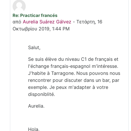
Re: Practicar francés
Σε απάντηση σε Mira Oumoussa
από
Aurelia Suárez Gálvez
-
Τετάρτη, 16
Οκτωβρίου 2019, 1:44 PM
Salut,
Se suis élève du niveau C1 de français et
l'échange français-espagnol m'intéresse.
J'habite à Tarragone. Nous pouvons nous
rencontrer pour discuter dans un bar, par
exemple. Je peux m'adapter à votre
disponiblité.
Aurelia.
Hola,