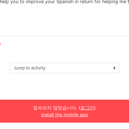
help you to improve your Spanish in return for helping me t
s
Jump to activity
접속되지 않았습니다. (
로그인
)
Install the mobile app