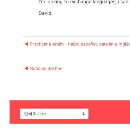
I'm looking to exchange languages, i can 
David.
◀︎ Practicar alemán - hablo español, catalán e inglé
◀︎ Notícies del lloc
언어