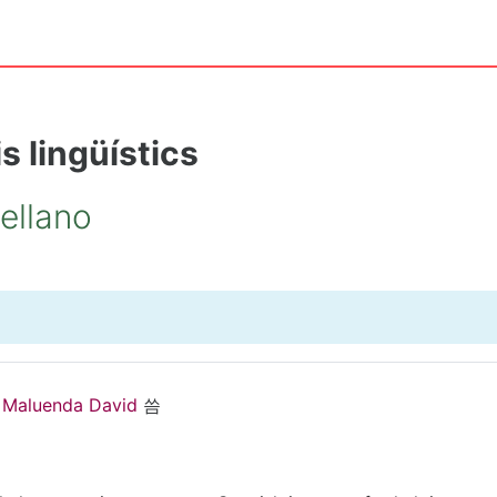
s lingüístics
tellano
Maluenda David
씀