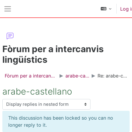
Skip to main content
Log i
Side panel
Fòrum per a intercanvis
lingüístics
Fòrum per a intercanvis lingüístics
arabe-castellano
Re: arabe-castellano
arabe-castellano
Display mode
This discussion has been locked so you can no
longer reply to it.