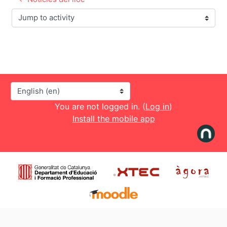
Jump to activity
Language
You are not logged in. (
Log in
)
Install the mobile app