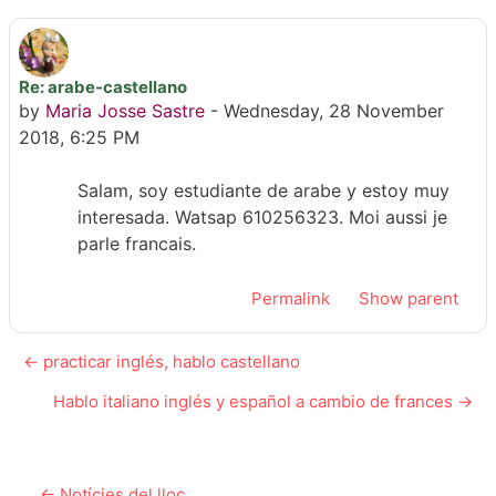
Re: arabe-castellano
Number of replies: 0
by
Maria Josse Sastre
-
Wednesday, 28 November
2018, 6:25 PM
Salam, soy estudiante de arabe y estoy muy
interesada. Watsap 610256323. Moi aussi je
parle francais.
Permalink
Show parent
← practicar inglés, hablo castellano
Hablo italiano inglés y español a cambio de frances →
← Notícies del lloc