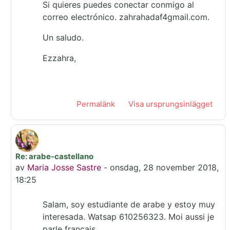
Si quieres puedes conectar conmigo al
correo electrónico. zahrahadaf4gmail.com.
Un saludo.
Ezzahra,
Permalänk
Visa ursprungsinlägget
Re: arabe-castellano
Som svar till aziza arab
av
Maria Josse Sastre
-
onsdag, 28 november 2018,
18:25
Salam, soy estudiante de arabe y estoy muy
interesada. Watsap 610256323. Moi aussi je
parle francais.