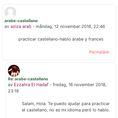
arabe-castellano
Antal svar: 2
av
aziza arab
-
måndag, 12 november 2018, 22:46
practicar castellano-hablo árabe y frances
Permalänk
Re: arabe-castellano
Som svar till aziza arab
av
Ezzahra El Hadaf
-
fredag, 16 november 2018,
23:19
Salam, Hola. Te puedo ajudar para practicar
el castellano, no es mi idioma peró lo hablo.