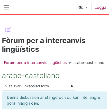
Gå direkt till huvudinnehåll
Logga i
Sidopanel
Fòrum per a intercanvis
lingüístics
Fòrum per a intercanvis lingüístics
arabe-castellano
arabe-castellano
Visningsläge
Denna diskussion är stängd och du kan inte längre
göra inlägg i den.