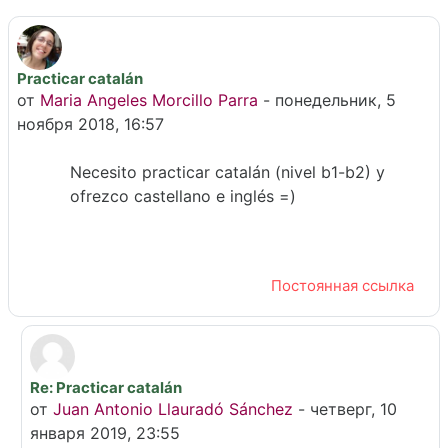
Practicar catalán
Количество ответов: 2
от
Maria Angeles Morcillo Parra
-
понедельник, 5
ноября 2018, 16:57
Necesito practicar catalán (nivel b1-b2) y
ofrezco castellano e inglés =)
Постоянная ссылка
Re: Practicar catalán
В ответ на Maria Angeles Morcillo Parra
от
Juan Antonio Llauradó Sánchez
-
четверг, 10
января 2019, 23:55