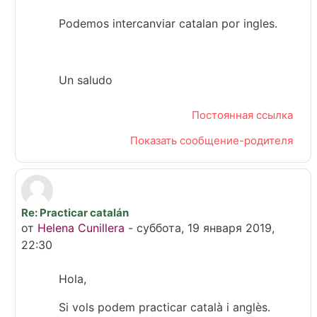
Podemos intercanviar catalan por ingles.
Un saludo
Постоянная ссылка
Показать сообщение-родителя
Re: Practicar catalán
В ответ на Maria Angeles Morcillo Parra
от
Helena Cunillera
-
суббота, 19 января 2019,
22:30
Hola,
Si vols podem practicar català i anglès.