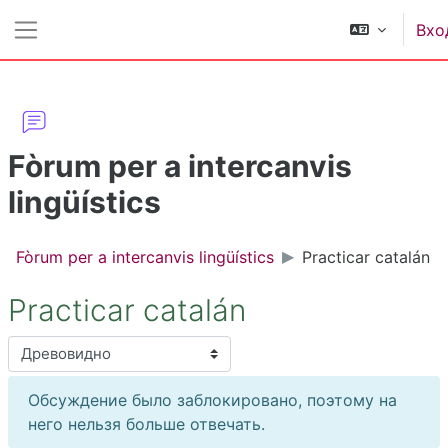
Перейти к основному содержанию
Вхо
Боковая панель
Fòrum per a intercanvis
lingüístics
Fòrum per a intercanvis lingüístics
Practicar catalán
Practicar catalán
Режим отображения
Обсуждение было заблокировано, поэтому на
него нельзя больше отвечать.