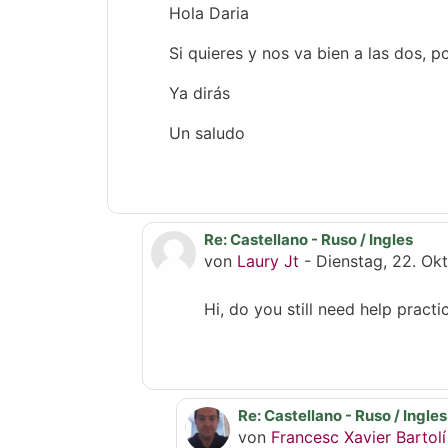
Hola Daria
Si quieres y nos va bien a las dos, p
Ya dirás
Un saludo
Re: Castellano - Ruso / Ingles
Als Antwort auf Helena Cuniller
von
Laury Jt
-
Dienstag, 22. Okt
Hi, do you still need help practi
Re: Castellano - Ruso / Ingles
Als Antwort auf Laury Jt
von
Francesc Xavier Bartolí