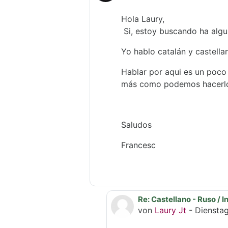
Hola Laury,
Si, estoy buscando ha algui
Yo hablo catalán y castell
Hablar por aqui es un poc
más como podemos hacerlo
Saludos
Francesc
Re: Castellano - Ruso / I
Als Antwort auf Frances
von
Laury Jt
-
Dienstag