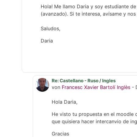
Hola! Me llamo Daria y soy estudiante de
(avanzado). Si te interesa,
a
vísame
y nos
Saludos,
Daria
Re: Castellano - Ruso / Ingles
Als Antwort auf Daria Tomilova
von
Francesc Xavier Bartolí Inglès
-
Hola Daria,
He visto tu propuesta en el moodle 
que quisiera hacer intercanvio de in
Gracias