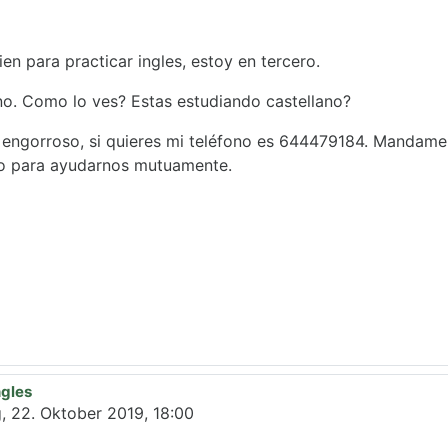
en para practicar ingles, estoy en tercero.
ano. Como lo ves? Estas estudiando castellano?
o engorroso, si quieres mi teléfono es 644479184. Manda
 para ayudarnos mutuamente.
ngles
c Xavier Bartolí Inglès
, 22. Oktober 2019, 18:00