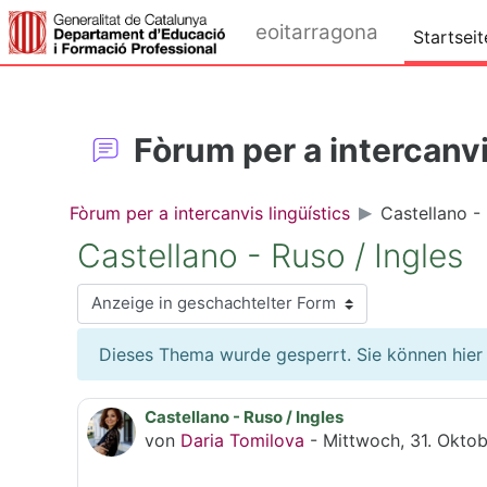
Zum Hauptinhalt
eoitarragona
Startseit
Fòrum per a intercanvi
Fòrum per a intercanvis lingüístics
Castellano - 
Castellano - Ruso / Ingles
Anzeigemodus
Dieses Thema wurde gesperrt. Sie können hier 
Castellano - Ruso / Ingles
Anzahl Antworten: 10
von
Daria Tomilova
-
Mittwoch, 31. Oktob