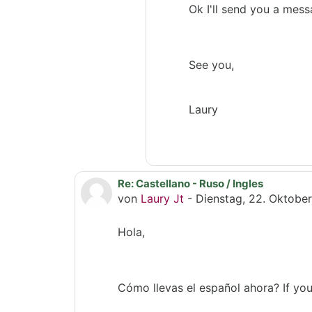
Ok I'll send you a mess
See you,
Laury
Re: Castellano - Ruso / Ingles
Als Antwort auf Daria Tomilova
von
Laury Jt
-
Dienstag, 22. Oktober
Hola,
Cómo llevas el español ahora? If you