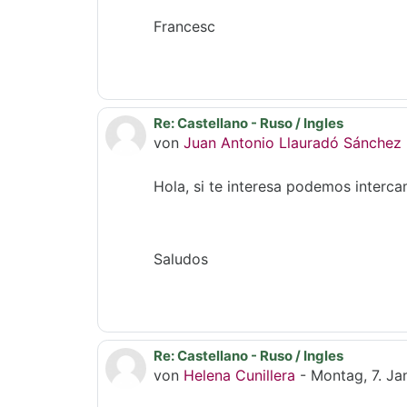
Francesc
Re: Castellano - Ruso / Ingles
Als Antwort auf Daria Tomilova
von
Juan Antonio Llauradó Sánchez
Hola, si te interesa podemos interca
Saludos
Re: Castellano - Ruso / Ingles
Als Antwort auf Daria Tomilova
von
Helena Cunillera
-
Montag, 7. Ja