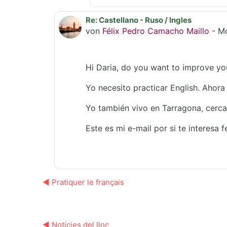
Re: Castellano - Ruso / Ingles
Als Antwort auf Daria Tomilova
von
Félix Pedro Camacho Maillo
-
Mo
Hi Daria, do you want to improve you
Yo necesito practicar English. Ahor
Yo también vivo en Tarragona, cerca 
Este es mi e-mail por si te interes
◀︎ Pratiquer le français
◀︎ Notícies del lloc