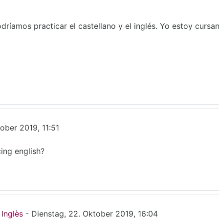
odríamos practicar el castellano y el inglés. Yo estoy curs
a
ober 2019, 11:51
cing english?
 Inglès
-
Dienstag, 22. Oktober 2019, 16:04