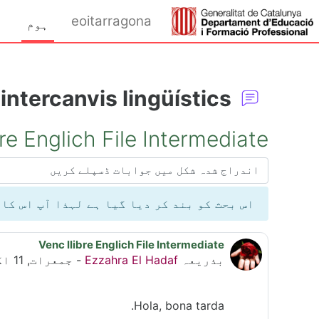
اصل مواد کی طرف جائی
eoitarragona
ہوم
intercanvis lingüístics
bre Englich File Intermediate
ڈسپلے موڈ
 ہے لہذا آپ اس کا مزید جواب نہیں دے سکتے۔
Venc llibre Englich File Intermediate
جوابات کی تعداد: 0
جمعرات, 11 اکتوبر 2018, 6:09 PM
-
Ezzahra El Hadaf
بذریعہ
Hola, bona tarda.