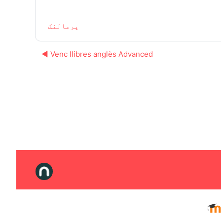
پرمالنک
Venc llibres anglès Advanced ◀︎