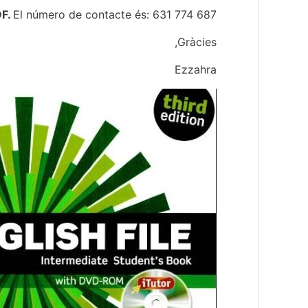
DF.
El número de contacte és: 631 774 687.
Gràcies,
Ezzahra