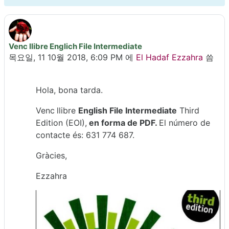
Venc llibre Englich File Intermediate
Number of replies: 0
목요일, 11 10월 2018, 6:09 PM
에
El Hadaf Ezzahra
씀
Hola, bona tarda.
Venc
llibre
English File Intermediate
Third
Edition (EOI),
en forma de PDF.
El número de
contacte és: 631 774 687.
Gràcies,
Ezzahra