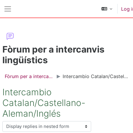
Skip to main content
Log i
Side panel
Fòrum per a intercanvis
lingüístics
Fòrum per a intercanvis lingüístics
Intercambio Catalan/Castellano-Aleman/Inglés
Intercambio
Catalan/Castellano-
Aleman/Inglés
Display mode