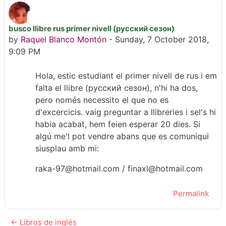
busco llibre rus primer nivell (русский сезон)
Number of replies: 0
by
Raquel Blanco Montón
-
Sunday, 7 October 2018,
9:09 PM
Hola, estic estudiant el primer nivell de rus i em
falta el llibre (русский сезон), n'hi ha dos,
pero només necessito el que no es
d'excercicis. vaig preguntar a llibreries i sel's hi
habia acabat, hem feien esperar 20 dies. Si
algú me'l pot vendre abans que es comuniqui
siusplau amb mi:
raka-97@hotmail.com / finaxl@hotmail.com
Permalink
← Libros de inglés