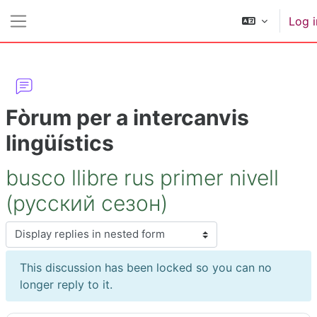
Skip to main content
Log i
Side panel
Fòrum per a intercanvis
lingüístics
busco llibre rus primer nivell
(русский сезон)
Display mode
This discussion has been locked so you can no
longer reply to it.