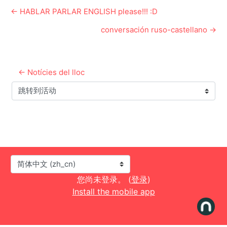
← HABLAR PARLAR ENGLISH please!!! :D
conversación ruso-castellano →
← Notícies del lloc
跳转到活动
语言
您尚未登录。 (
登录
)
Install the mobile app