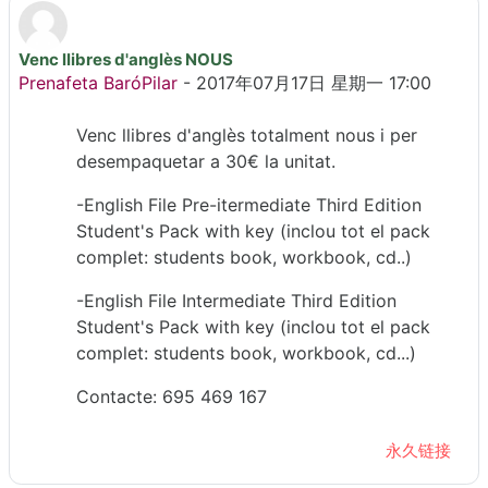
Venc llibres d'anglès NOUS
回帖数：0
Prenafeta BaróPilar
-
2017年07月17日 星期一 17:00
Venc llibres d'anglès totalment nous i per
desempaquetar a 30€ la unitat.
-English File Pre-itermediate Third Edition
Student's Pack with key (inclou tot el pack
complet: students book, workbook, cd..)
-English File Intermediate Third Edition
Student's Pack with key (inclou tot el pack
complet: students book, workbook, cd...)
Contacte: 695 469 167
永久链接