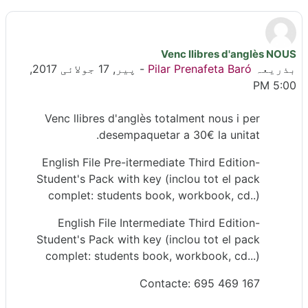
Venc llibres d'anglès NOUS
جوابات کی تعداد: 0
بذریعہ
Pilar Prenafeta Baró
-
پیر, 17 جولائی 2017,
5:00 PM
Venc llibres d'anglès totalment nous i per
desempaquetar a 30€ la unitat.
-English File Pre-itermediate Third Edition
Student's Pack with key (inclou tot el pack
complet: students book, workbook, cd..)
-English File Intermediate Third Edition
Student's Pack with key (inclou tot el pack
complet: students book, workbook, cd...)
Contacte: 695 469 167