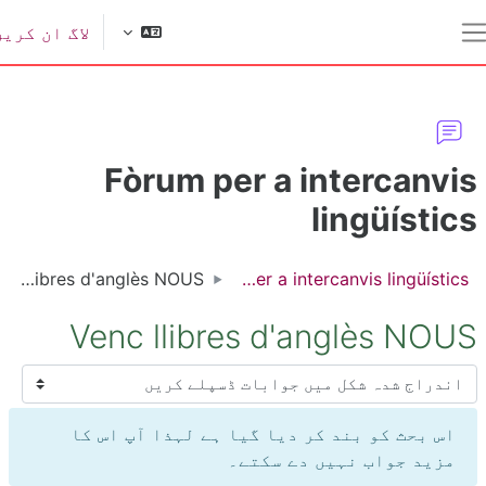
ل مواد کی طرف جائیں
لاگ ان کریں
یک طرفہ پینل
Fòrum per a intercanvi
lingüístic
Venc llibres d'anglès NOUS
Fòrum per a intercanvis lingüístics
Venc llibres d'anglès NOU
سپلے موڈ
اس بحث کو بند کر دیا گیا ہے لہذا آپ اس کا
مزید جواب نہیں دے سکتے۔