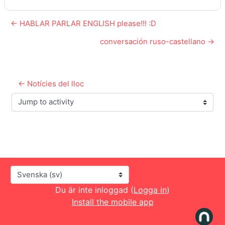
← HABLAR PARLAR ENGLISH please!!! :D
conversación ruso-castellano →
← Notícies del lloc
Jump to activity
Språk
Du är inte inloggad (
Logga in
)
Install the mobile app