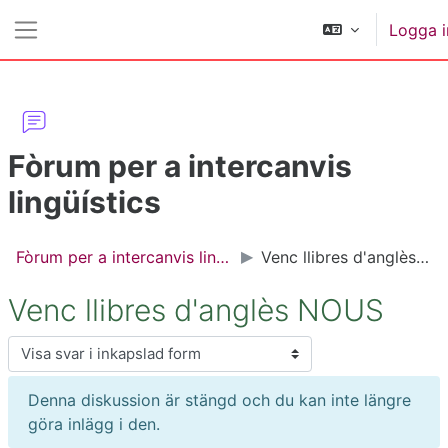
Gå direkt till huvudinnehåll
Logga i
Sidopanel
Fòrum per a intercanvis
lingüístics
Fòrum per a intercanvis lingüístics
Venc llibres d'anglès NOUS
Venc llibres d'anglès NOUS
Visningsläge
Denna diskussion är stängd och du kan inte längre
göra inlägg i den.