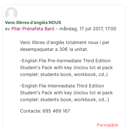
Venc llibres d'anglès NOUS
Antal svar: 0
av
Pilar Prenafeta Baró
-
måndag, 17 juli 2017, 17:00
Venc llibres d'anglès totalment nous i per
desempaquetar a 30€ la unitat.
-English File Pre-itermediate Third Edition
Student's Pack with key (inclou tot el pack
complet: students book, workbook, cd..)
-English File Intermediate Third Edition
Student's Pack with key (inclou tot el pack
complet: students book, workbook, cd...)
Contacte: 695 469 167
Permalänk