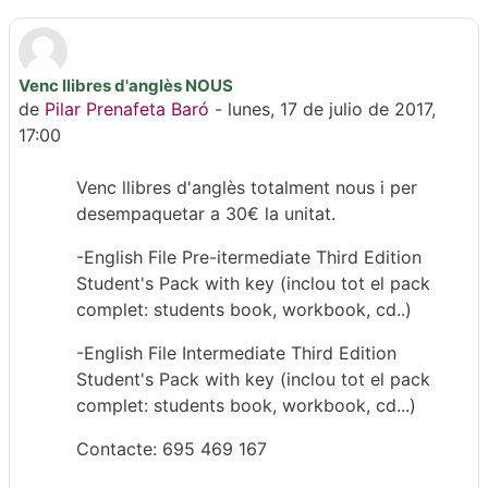
Venc llibres d'anglès NOUS
Número de respuestas: 0
de
Pilar Prenafeta Baró
-
lunes, 17 de julio de 2017,
17:00
Venc llibres d'anglès totalment nous i per
desempaquetar a 30€ la unitat.
-English File Pre-itermediate Third Edition
Student's Pack with key (inclou tot el pack
complet: students book, workbook, cd..)
-English File Intermediate Third Edition
Student's Pack with key (inclou tot el pack
complet: students book, workbook, cd...)
Contacte: 695 469 167