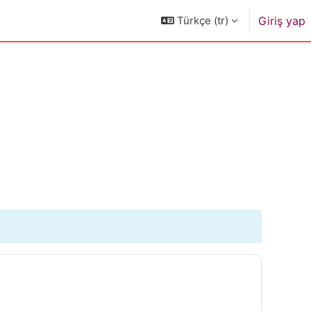
Türkçe ‎(tr)‎
Giriş yap