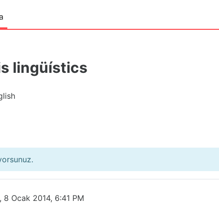
a
s lingüístics
lish
ıyorsunuz.
 8 Ocak 2014, 6:41 PM