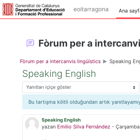
Ana içeriğe git
eoitarragona
Ana sayf
Fòrum per a intercanvi
Fòrum per a intercanvis lingüístics
Speaking Eng
Speaking English
Görünüm modu
Bu tartışma kilitli olduğundan artık yanıtlayam
Speaking English
Yanıt sayısı: 0
yazan
Emilio Silva Fernández
-
Çarşamba,