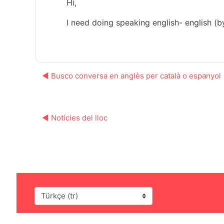
Hi,
I need doing speaking english- english (by
◀︎ Busco conversa en anglès per català o espanyol
◀︎ Notícies del lloc
Dil