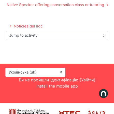
Native Speaker offering conversation class or tutoring →
← Notícies del lloc
Jump to activity
Мова інтерфейсу
Ви не пройшли ідентифікацію (
Увійти
)
Install the mobile app