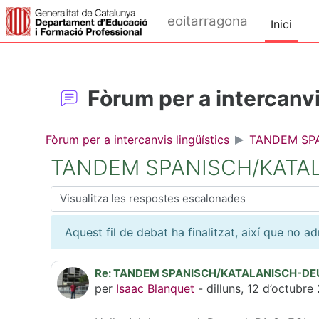
Ves al contingut principal
eoitarragona
Inici
Fòrum per a intercanvi
Fòrum per a intercanvis lingüístics
TANDEM SP
TANDEM SPANISCH/KATA
Mode de visualització
Aquest fil de debat ha finalitzat, així que no a
Re: TANDEM SPANISCH/KATALANISCH-D
Nombre de respostes: 0
per
Isaac Blanquet
-
dilluns, 12 d’octubre