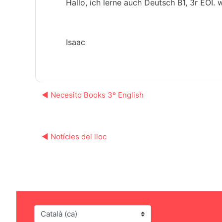
Hallo, ich lerne auch Deutsch B1, 3r EOI. 
Isaac
◀︎ Necesito Books 3º English
◀︎ Notícies del lloc
Idioma