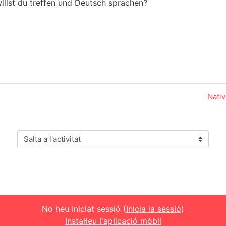
willst du treffen und Deutsch sprachen?
Nativ
Salta a l'activitat
No heu iniciat sessió (
Inicia la sessió
)
Instal·leu l'aplicació mòbil