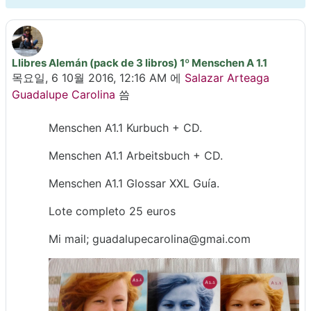
Llibres Alemán (pack de 3 libros) 1º Menschen A 1.1
Number of replies: 0
목요일, 6 10월 2016, 12:16 AM
에
Salazar Arteaga
Guadalupe Carolina
씀
Menschen A1.1 Kurbuch + CD.
Menschen A1.1 Arbeitsbuch + CD.
Menschen A1.1 Glossar XXL Guía.
Lote completo 25 euros
Mi mail; guadalupecarolina@gmai.com