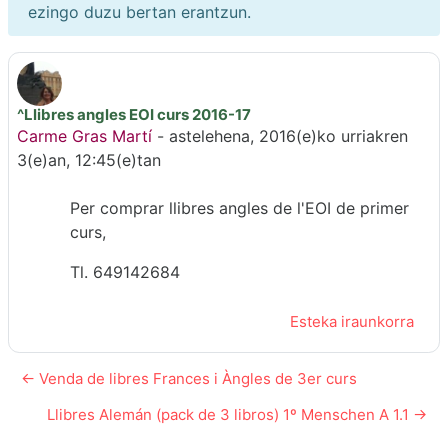
ezingo duzu bertan erantzun.
^Llibres angles EOI curs 2016-17
Erantzun kopurua: 0
Carme Gras Martí
-
astelehena, 2016(e)ko urriakren
3(e)an, 12:45(e)tan
Per comprar llibres angles de l'EOI de primer
curs,
Tl. 649142684
Esteka iraunkorra
← Venda de libres Frances i Àngles de 3er curs
Llibres Alemán (pack de 3 libros) 1º Menschen A 1.1 →