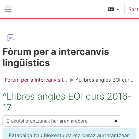
Joan eduki nagusira zuzenean
Sart
Alboko panela
Fòrum per a intercanvis
lingüístics
Fòrum per a intercanvis lingüístics
^Llibres angles EOI curs 2016-17
^Llibres angles EOI curs 2016-
17
Erakusteko modua
Eztabaida hau blokeatu da eta beraz aurrerantzean