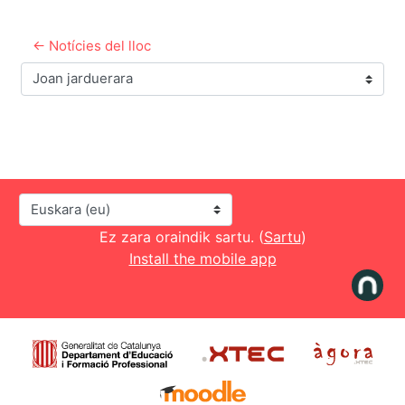
← Notícies del lloc
Joan jarduerara
Hizkuntza
Ez zara oraindik sartu. (
Sartu
)
Install the mobile app