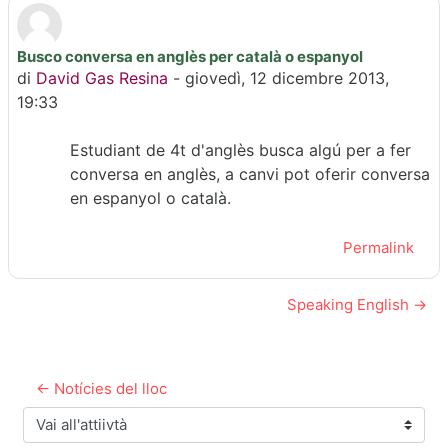
Busco conversa en anglès per català o espanyol
Numero di risposte: 0
di
David Gas Resina
-
giovedì, 12 dicembre 2013,
19:33
Estudiant de 4t d'anglès busca algú per a fer
conversa en anglès, a canvi pot oferir conversa
en espanyol o català.
Permalink
Speaking English →
← Notícies del lloc
Vai all'attiivtà