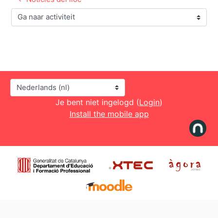
Ga naar activiteit
Taal
Je bent niet ingelogd (
Login
)
Install the mobile app