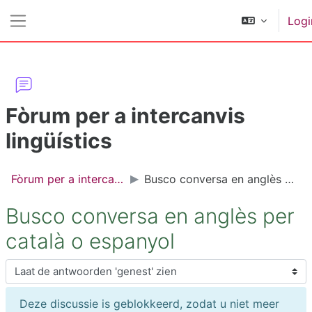
Ga naar hoofdinhoud
Logi
Zijpaneel
Fòrum per a intercanvis
lingüístics
Fòrum per a intercanvis lingüístics
Busco conversa en anglès per català o espanyol
Busco conversa en anglès per
català o espanyol
Toon modus
Deze discussie is geblokkeerd, zodat u niet meer