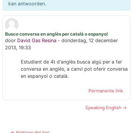
kan antwoorden.
Busco conversa en anglès per català o espanyol
Aantal antwoorden: 0
door
David Gas Resina
-
donderdag, 12 december
2013, 19:33
Estudiant de 4t d'anglès busca algú per a fer
conversa en anglès, a canvi pot oferir conversa
en espanyol o català.
Permanente link
Speaking English →
← Notícies del lloc