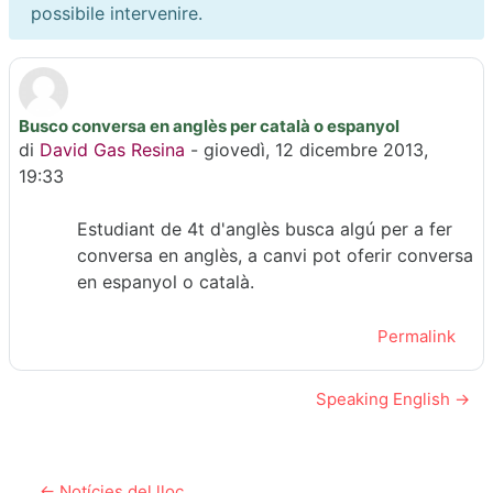
possibile intervenire.
Busco conversa en anglès per català o espanyol
Numero di risposte: 0
di
David Gas Resina
-
giovedì, 12 dicembre 2013,
19:33
Estudiant de 4t d'anglès busca algú per a fer
conversa en anglès, a canvi pot oferir conversa
en espanyol o català.
Permalink
Speaking English →
← Notícies del lloc