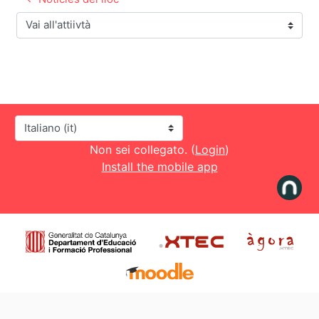
Vai all'attiivtà
Lingua
Non sei collegato. (
Login
)
Install the mobile app