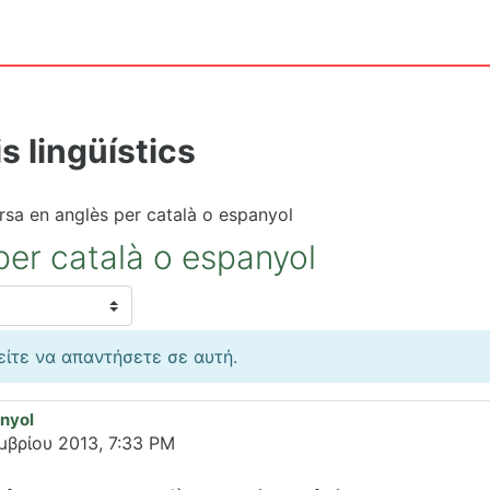
s lingüístics
sa en anglès per català o espanyol
er català o espanyol
είτε να απαντήσετε σε αυτή.
anyol
μβρίου 2013, 7:33 PM