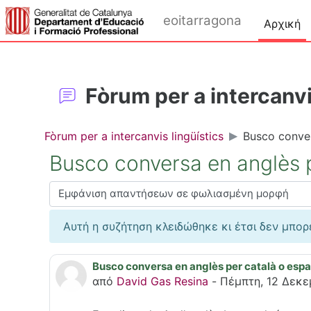
Μετάβαση στο κεντρικό περιεχόμενο
eoitarragona
Αρχική
Fòrum per a intercanvi
Fòrum per a intercanvis lingüístics
Busco conver
Busco conversa en anglès p
Λειτουργία εμφάνισης
Αυτή η συζήτηση κλειδώθηκε κι έτσι δεν μπορ
Busco conversa en anglès per català o esp
Αριθμός απαντήσεων: 0
από
David Gas Resina
-
Πέμπτη, 12 Δεκε