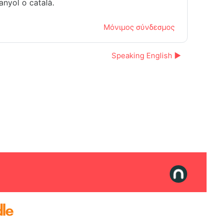
anyol o català.
Μόνιμος σύνδεσμος
Speaking English ▶︎