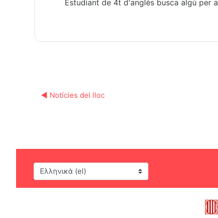
Estudiant de 4t d'anglès busca algú per a
◀︎ Notícies del lloc
Γλώσσα