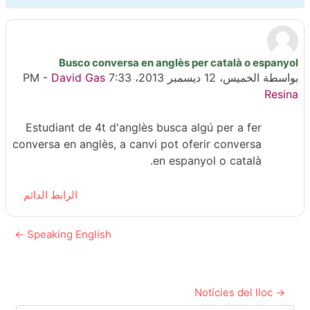
Busco conversa en anglès per català o espanyol
عدد الردود: 0
بواسطة
الخميس، 12 ديسمبر 2013، 7:33 PM
David Gas
-
Resina
Estudiant de 4t d'anglès busca algú per a fer
conversa en anglès, a canvi pot oferir conversa
en espanyol o català.
الرابط الدائم
Speaking English ←
→ Notícies del lloc