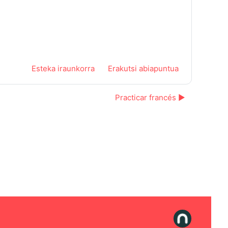
Esteka iraunkorra
Erakutsi abiapuntua
Practicar francés ▶︎