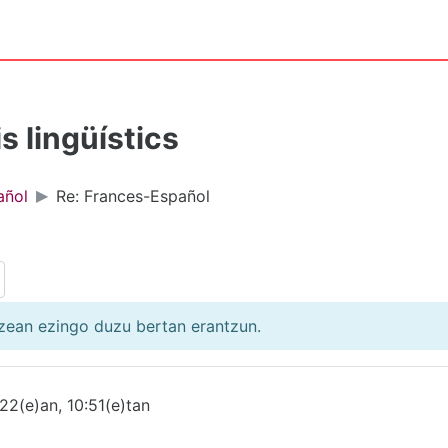
s lingüístics
añol
Re: Frances-Español
zean ezingo duzu bertan erantzun.
22(e)an, 10:51(e)tan