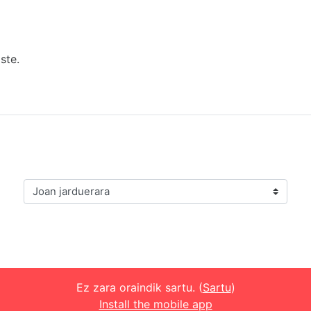
ste.
Joan jarduerara
Ez zara oraindik sartu. (
Sartu
)
Install the mobile app