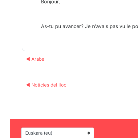
Bonjour,
As-tu pu avancer? Je n'avais pas vu le po
◀︎ Arabe
◀︎ Notícies del lloc
Hizkuntza