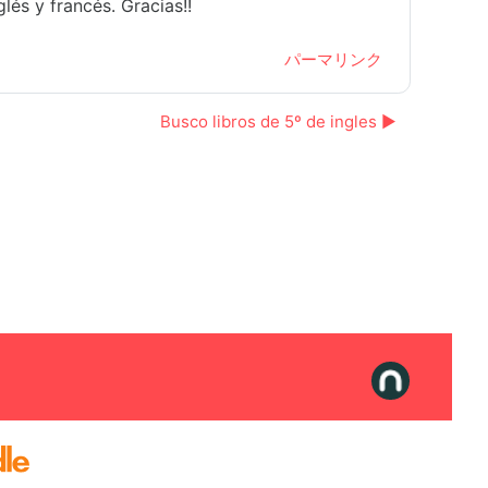
és y francés. Gracias!!
パーマリンク
Busco libros de 5º de ingles ▶︎