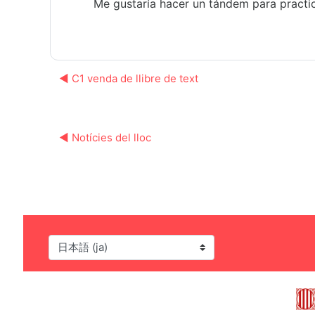
Me gustaría hacer un tándem para practic
◀︎ C1 venda de llibre de text
◀︎ Notícies del lloc
言語設定