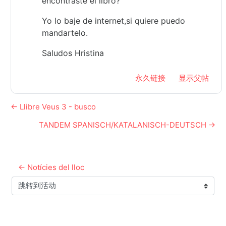
encontraste el libro?
Yo lo baje de internet,si quiere puedo
mandartelo.
Saludos Hristina
永久链接
显示父帖
← Llibre Veus 3 - busco
TANDEM SPANISCH/KATALANISCH-DEUTSCH →
← Notícies del lloc
跳转到活动