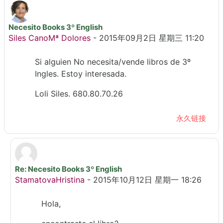
Necesito Books 3º English
回帖数：1
Siles CanoMª Dolores
-
2015年09月2日 星期三 11:20
Si alguien No necesita/vende libros de 3º
Ingles. Estoy interesada.
Loli Siles. 680.80.70.26
永久链接
Re: Necesito Books 3º English
回复Siles CanoMª Dolores
StamatovaHristina
-
2015年10月12日 星期一 18:26
Hola,