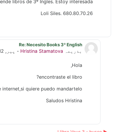
ende libros de 3º Ingles. Estoy interesada.
Loli Siles. 680.80.70.26
Re: Necesito Books 3º English
Mª Dolores Siles Cano کے جواب میں
بذریعہ
Hristina Stamatova
-
پیر, 12 اکتوبر 2015, 6:26 PM
Hola,
encontraste el libro?
e internet,si quiere puedo mandartelo.
Saludos Hristina
▶︎ Llibre Veus 3 - busco