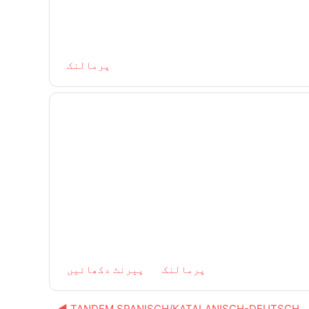
پرمالنک
پرمالنک
پیرنٹ دکھائیں
TANDEM SPANISCH/KATALANISCH-DEUTSCH ◀︎