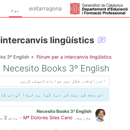
صل مواد کی طرف جائیں
eoitarragona
ہوم
intercanvis lingüístics
ks 3º English
Fòrum per a intercanvis lingüístics
Necesito Books 3º English
ڈسپلے موڈ
اس بحث کو بند کر دیا گیا ہے لہذا آپ اس کا
Necesito Books 3º English
جوابات کی تعداد: 1
بذریعہ
Mª Dolores Siles Cano
-
بدھ, 2 ستمبر 2015, 11:20 AM