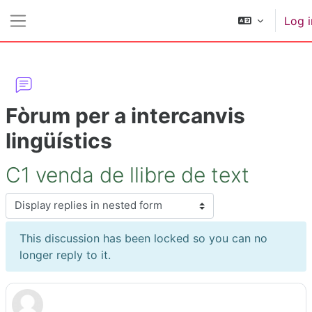
Skip to main content
Log i
Side panel
Fòrum per a intercanvis
lingüístics
C1 venda de llibre de text
Display mode
This discussion has been locked so you can no
longer reply to it.