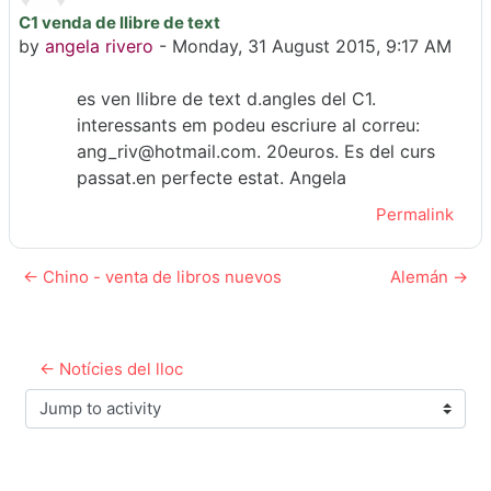
C1 venda de llibre de text
Number of replies: 0
by
angela rivero
-
Monday, 31 August 2015, 9:17 AM
es ven llibre de text d.angles del C1.
interessants em podeu escriure al correu:
ang_riv@hotmail.com. 20euros. Es del curs
passat.en perfecte estat. Angela
Permalink
← Chino - venta de libros nuevos
Alemán →
← Notícies del lloc
Jump to activity