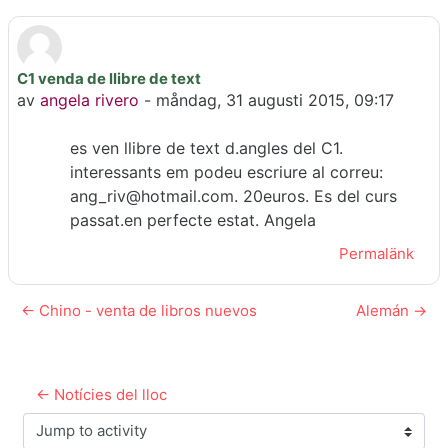
C1 venda de llibre de text
Antal svar: 0
av
angela rivero
-
måndag, 31 augusti 2015, 09:17
es ven llibre de text d.angles del C1.
interessants em podeu escriure al correu:
ang_riv@hotmail.com. 20euros. Es del curs
passat.en perfecte estat. Angela
Permalänk
← Chino - venta de libros nuevos
Alemán →
← Notícies del lloc
Jump to activity