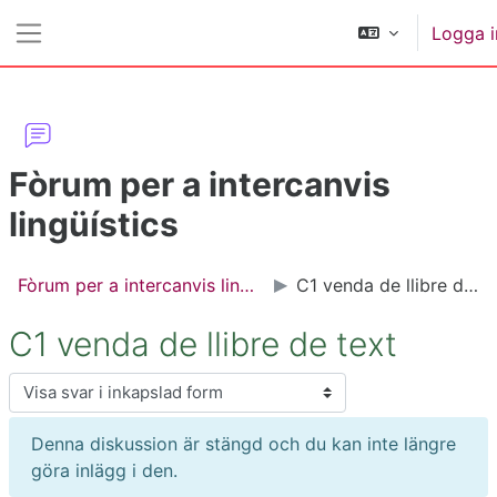
Gå direkt till huvudinnehåll
Logga i
Sidopanel
Fòrum per a intercanvis
lingüístics
Fòrum per a intercanvis lingüístics
C1 venda de llibre de text
C1 venda de llibre de text
Visningsläge
Denna diskussion är stängd och du kan inte längre
göra inlägg i den.