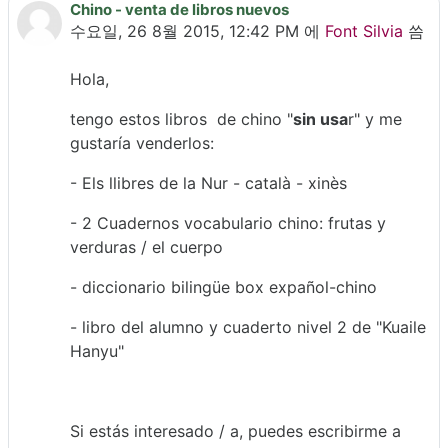
Chino - venta de libros nuevos
Number of replies: 0
수요일, 26 8월 2015, 12:42 PM
에
Font Silvia
씀
Hola,
tengo estos libros de chino "
sin usa
r" y me
gustaría venderlos:
- Els llibres de la Nur - català - xinès
- 2 Cuadernos vocabulario chino: frutas y
verduras / el cuerpo
- diccionario bilingüe box expañol-chino
- libro del alumno y cuaderto nivel 2 de "Kuaile
Hanyu"
Si estás interesado / a, puedes escribirme a