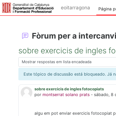
Ir para o conteúdo principal
eoitarragona
Página pr
Fòrum per a intercanvi
sobre exercicis de ingles f
Modo de visualização
Este tópico de discussão está bloqueado. Já
sobre exercicis de ingles fotocopiats
Número de respostas: 0
por
montserrat solano prats
-
sábado, 8 
algu em pot enviar exercicis fotocopiat p