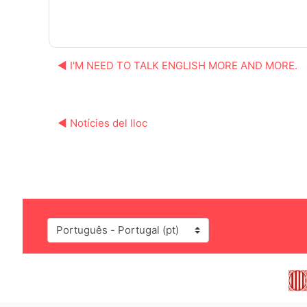
◀︎ I'M NEED TO TALK ENGLISH MORE AND MORE.
◀︎ Notícies del lloc
Idioma