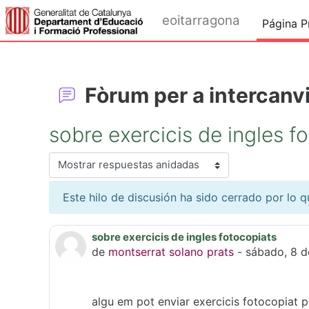
Salta al contenido principal
eoitarragona
Página Pr
Fòrum per a intercanvi
sobre exercicis de ingles f
Mostrar modo
Este hilo de discusión ha sido cerrado por lo 
sobre exercicis de ingles fotocopiats
Número de respuestas: 0
de
montserrat solano prats
-
sábado, 8 d
algu em pot enviar exercicis fotocopiat p