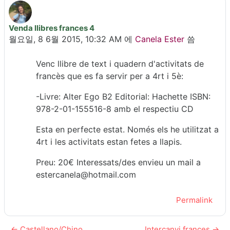
Venda llibres frances 4
Number of replies: 0
월요일, 8 6월 2015, 10:32 AM
에
Canela Ester
씀
Venc llibre de text i quadern d'activitats de
francès que es fa servir per a 4rt i 5è:
-Livre: Alter Ego B2 Editorial: Hachette ISBN:
978-2-01-155516-8 amb el respectiu CD
Esta en perfecte estat. Només els he utilitzat a
4rt i les activitats estan fetes a llapis.
Preu: 20€ Interessats/des envieu un mail a
estercanela@hotmail.com
Permalink
← Castellano/Chino
Intercanvi frances →