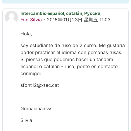
Intercambio español, catalán, Русски,
回帖数：0
FontSilvia
-
2015年01月23日 星期五 11:03
Hola,
soy estudiante de ruso de 2 curso. Me gustaría
poder practicar el idioma con personas rusas.
Si piensas que podemos hacer un tándem
español o catalán - ruso, ponte en contacto
conmigo:
sfont12@xtec.cat
Graaaciaaasss,
Silvia