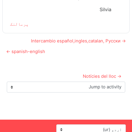
Silvia
پرمالنک
→ Intercambio español,ingles,catalan, Русски
spanish-english ←
→ Notícies del lloc
Jump to activity
زبان