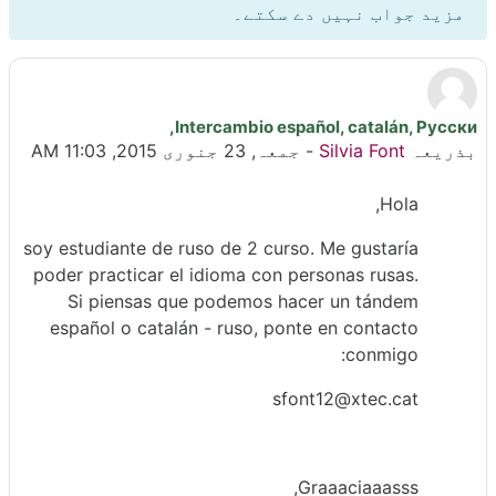
مزید جواب نہیں دے سکتے۔
Intercambio español, catalán, Русски,
جوابات کی تعداد: 0
بذریعہ
Silvia Font
-
جمعہ, 23 جنوری 2015, 11:03 AM
Hola,
soy estudiante de ruso de 2 curso. Me gustaría
poder practicar el idioma con personas rusas.
Si piensas que podemos hacer un tándem
español o catalán - ruso, ponte en contacto
conmigo:
sfont12@xtec.cat
Graaaciaaasss,