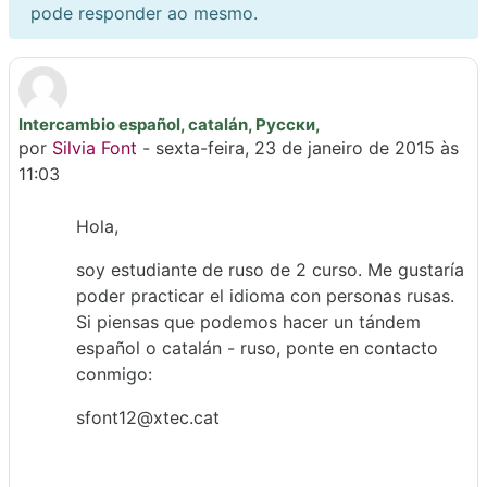
pode responder ao mesmo.
Intercambio español, catalán, Русски,
Número de respostas: 0
por
Silvia Font
-
sexta-feira, 23 de janeiro de 2015 às
11:03
Hola,
soy estudiante de ruso de 2 curso. Me gustaría
poder practicar el idioma con personas rusas.
Si piensas que podemos hacer un tándem
español o catalán - ruso, ponte en contacto
conmigo:
sfont12@xtec.cat