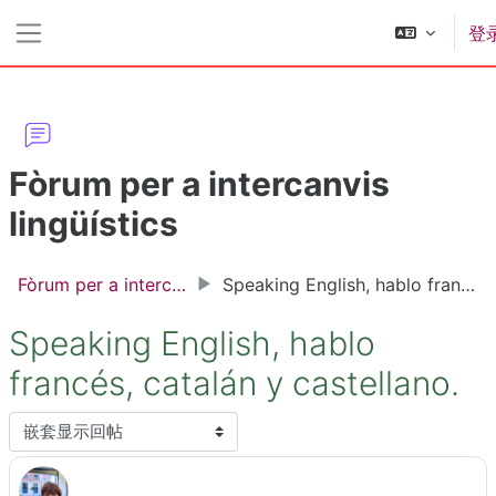
跳到主要内容
登
停靠面板
Fòrum per a intercanvis
lingüístics
Fòrum per a intercanvis lingüístics
Speaking English, hablo francés, catalán y castellano.
Speaking English, hablo
francés, catalán y castellano.
显示模式