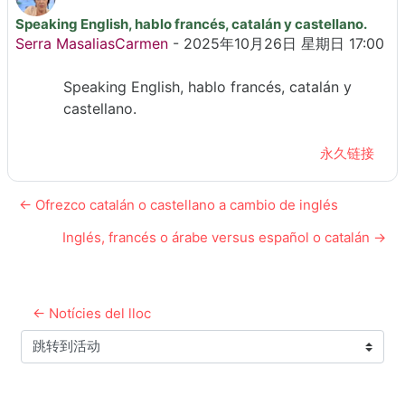
Speaking English, hablo francés, catalán y castellano.
回帖数：0
Serra MasaliasCarmen
-
2025年10月26日 星期日 17:00
Speaking English, hablo francés, catalán y
castellano.
永久链接
← Ofrezco catalán o castellano a cambio de inglés
Inglés, francés o árabe versus español o catalán →
← Notícies del lloc
跳转到活动