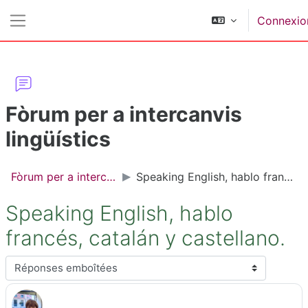
Passer au contenu principal
Connexio
Panneau latéral
Fòrum per a intercanvis
lingüístics
Fòrum per a intercanvis lingüístics
Speaking English, hablo francés, catalán y castellano.
Speaking English, hablo
francés, catalán y castellano.
Type d’affichage