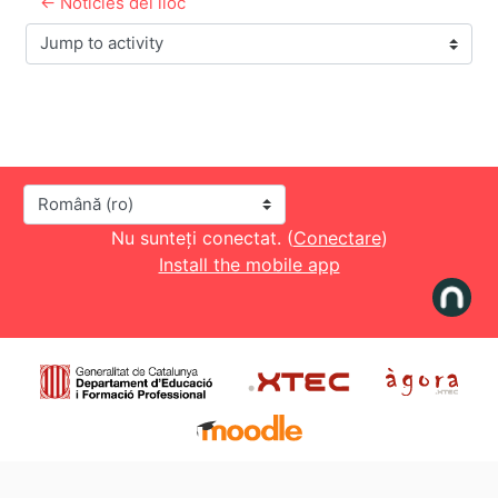
← Notícies del lloc
Jump to activity
Limbă
Nu sunteți conectat. (
Conectare
)
Install the mobile app