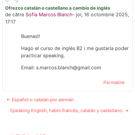
Ofrezco catalán o castellano a cambio de inglés
Număr de răspunsuri: 0
de către
Sofía Marcos Blanch
-
joi, 16 octombrie 2025,
17:17
Buenas!!
Hago el curso de inglés B2 i me gustaría poder
practicar speaking.
Email: s.marcos.blanch@gmail.com
Permalink
← Español o catalán por alemán
Speaking English, hablo francés, catalán y castellano. →