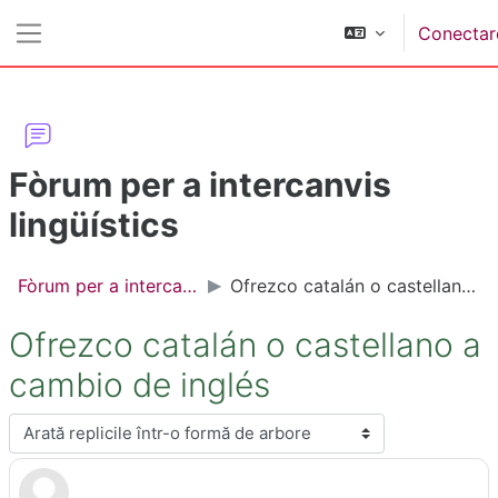
Sari la conţinutul principal
Conectar
Panou lateral
Fòrum per a intercanvis
lingüístics
Fòrum per a intercanvis lingüístics
Ofrezco catalán o castellano a cambio de inglés
Ofrezco catalán o castellano a
cambio de inglés
Afişează mod